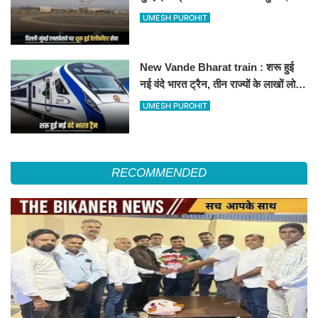
हेलीकॉप्टर सर्विस से तुरंत घायल पहुंचेगा
UMESH PUROHIT
हॉस्पिटल
New Vande Bharat train : शरू हुई
नई वंदे भारत ट्रैन, तीन राज्यों के लाखों लोगों
का सफर होगा आसान, देखें पूरा रूटमैप
UMESH PUROHIT
RECOMMENDED