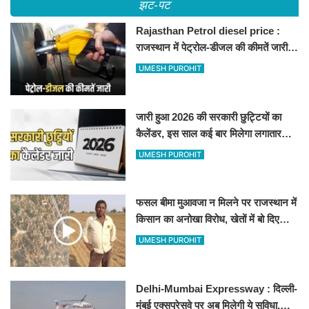
झट-पट
Rajasthan Petrol diesel price :
राजस्थान में पेट्रोल-डीजल की कीमतें जारी,
जानिए बीकानेर समेत पुरे प्रदेश में नए रेट
UMESH PUROHIT
जारी हुआ 2026 की सरकारी छुट्टियों का
कैलेंडर, इस साल कई बार मिलेगा लगातार
अवकाश, देखें
UMESH PUROHIT
फसल बीमा मुआवजा न मिलने पर राजस्थान में
किसान का अनोखा विरोध, खेतों में बो दिए
500-500 रुपए के नोट, वीडियो वायरल
UMESH PUROHIT
Delhi-Mumbai Expressway : दिल्ली-
मुंबई एक्सप्रेसवे पर अब मिलेगी ये सुविधा,