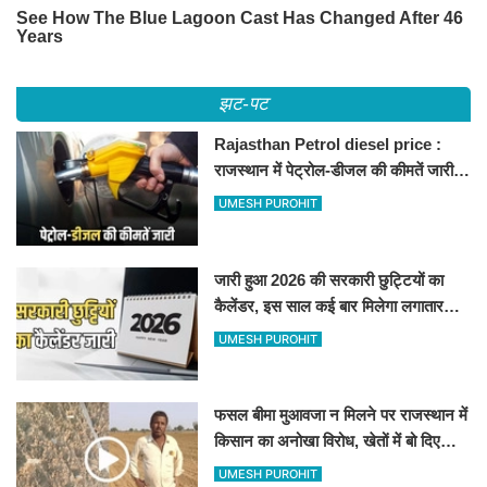
झट-पट
Rajasthan Petrol diesel price :
राजस्थान में पेट्रोल-डीजल की कीमतें जारी,
जानिए बीकानेर समेत पुरे प्रदेश में नए रेट
UMESH PUROHIT
जारी हुआ 2026 की सरकारी छुट्टियों का
कैलेंडर, इस साल कई बार मिलेगा लगातार
अवकाश, देखें
UMESH PUROHIT
फसल बीमा मुआवजा न मिलने पर राजस्थान में
किसान का अनोखा विरोध, खेतों में बो दिए
500-500 रुपए के नोट, वीडियो वायरल
UMESH PUROHIT