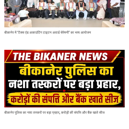
बीकानेर में ‘टैक्स एंड अकाउंटिंग टाइटन अवार्ड सेरेमनी’ का भव्य आयोजन
बीकानेर पुलिस का नशा तस्करों पर बड़ा प्रहार, करोड़ों की संपत्ति और बैंक खाते सीज