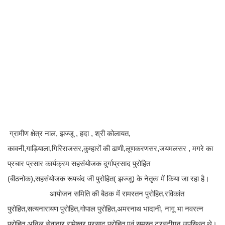
ग्रामीण क्षेत्र नाल, झज्जू , हदा , श्री कोलायत,
कावनी,गाड़ियाला,गिरिराजसर,कुम्हारों की ढाणी,लूणकरणसर,जयमलसर , मगरे का
प्रचार प्रसार कार्यक्रम सहसंयोजक दुर्गाप्रसाद पुरोहित
(बीठनोक),सहसंयोजक रूपचंद जी पुरोहित( झज्जू) के नेतृत्व में किया जा रहा है।
आयोजन समिति की बैठक में रामरतन पुरोहित,रविकांत
पुरोहित,सत्यनारायण पुरोहित,गोपाल पुरोहित,अमरनाथ भादानी, नागू भा नवरत्न
पुरोहित,अनिल सेवादार,रामेश्वर प्रसाद पुरोहित एवं समस्त ट्रस्टीगन उपस्थित थे।