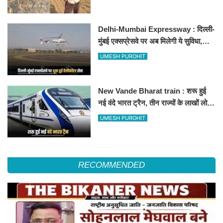
Delhi-Mumbai Expressway : दिल्ली-
मुंबई एक्सप्रेसवे पर अब मिलेगी ये सुविधा,
हेलीकॉप्टर सर्विस से तुरंत घायल पहुंचेगा
UMESH PUROHIT
हॉस्पिटल
New Vande Bharat train : शरू हुई
नई वंदे भारत ट्रैन, तीन राज्यों के लाखों लोगों
का सफर होगा आसान, देखें पूरा रूटमैप
UMESH PUROHIT
RECOMMENDED