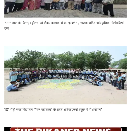
टाउन हाल के किराए बढ़ोतरी को लेकर कलाकारों का प्रदर्शन , नाटक सहित सांस्कृतिक गतिविधियां
ठप्प
101 पेड़ो सजा विद्यालय "*वन महोत्सव” के तहत आईजीएनपी स्कूल में पौधारोपण*