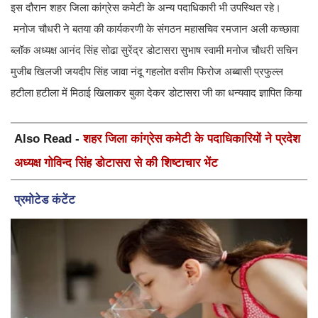
इस दौरान शहर जिला कांग्रेस कमेटी के अन्य पदाधिकारी भी उपस्थित रहे।
मनोज चौधरी ने बतया की कार्यकरणी के संगठन महासचिव रमजान अली कच्छावा
ब्लॉक अध्यक्ष आनंद सिंह सोढा सुरेंद्र डोटासरा सुभाष स्वामी मनोज चौधरी सचिन
मुजीब खिलजी जयदीप सिंह जावा नंदू गहलोत वसीम फिरोज अब्बासी प्रफुल्ल
हटीला हटीला में मिठाई खिलाकर बुका देकर डोटासरा जी का धन्यवाद ज्ञापित किया
Also Read -
शहर जिला कांग्रेस कमेटी के पदाधिकारियों ने प्रदेश
अध्यक्ष गोविन्द सिंह डोटासरा से की शिष्टाचार भेंट