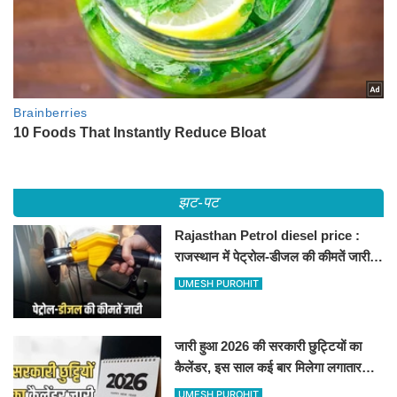
झट-पट
Rajasthan Petrol diesel price :
राजस्थान में पेट्रोल-डीजल की कीमतें जारी,
जानिए बीकानेर समेत पुरे प्रदेश में नए रेट
UMESH PUROHIT
जारी हुआ 2026 की सरकारी छुट्टियों का
कैलेंडर, इस साल कई बार मिलेगा लगातार
अवकाश, देखें
UMESH PUROHIT