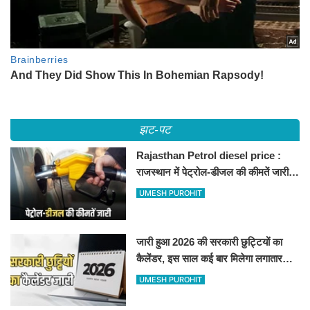
झट-पट
Rajasthan Petrol diesel price :
राजस्थान में पेट्रोल-डीजल की कीमतें जारी,
जानिए बीकानेर समेत पुरे प्रदेश में नए रेट
UMESH PUROHIT
जारी हुआ 2026 की सरकारी छुट्टियों का
कैलेंडर, इस साल कई बार मिलेगा लगातार
अवकाश, देखें
UMESH PUROHIT