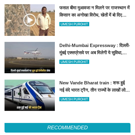
फसल बीमा मुआवजा न मिलने पर राजस्थान में
किसान का अनोखा विरोध, खेतों में बो दिए
500-500 रुपए के नोट, वीडियो वायरल
UMESH PUROHIT
Delhi-Mumbai Expressway : दिल्ली-
मुंबई एक्सप्रेसवे पर अब मिलेगी ये सुविधा,
हेलीकॉप्टर सर्विस से तुरंत घायल पहुंचेगा
UMESH PUROHIT
हॉस्पिटल
New Vande Bharat train : शरू हुई
नई वंदे भारत ट्रैन, तीन राज्यों के लाखों लोगों
का सफर होगा आसान, देखें पूरा रूटमैप
UMESH PUROHIT
RECOMMENDED