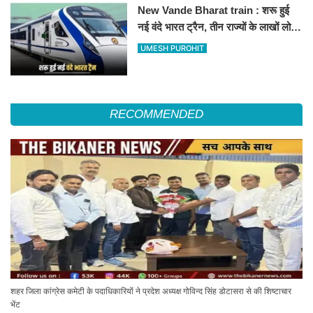
New Vande Bharat train : शरू हुई
नई वंदे भारत ट्रैन, तीन राज्यों के लाखों लोगों
का सफर होगा आसान, देखें पूरा रूटमैप
UMESH PUROHIT
RECOMMENDED
शहर जिला कांग्रेस कमेटी के पदाधिकारियों ने प्रदेश अध्यक्ष गोविन्द सिंह डोटासरा से की शिष्टाचार
भेंट