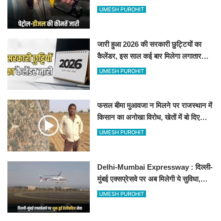
जानिए बीकानेर समेत पुरे प्रदेश में नए रेट
UMESH PUROHIT
जारी हुआ 2026 की सरकारी छुट्टियों का
कैलेंडर, इस साल कई बार मिलेगा लगातार
अवकाश, देखें
UMESH PUROHIT
फसल बीमा मुआवजा न मिलने पर राजस्थान में
किसान का अनोखा विरोध, खेतों में बो दिए
500-500 रुपए के नोट, वीडियो वायरल
UMESH PUROHIT
Delhi-Mumbai Expressway : दिल्ली-
मुंबई एक्सप्रेसवे पर अब मिलेगी ये सुविधा,
हेलीकॉप्टर सर्विस से तुरंत घायल पहुंचेगा
UMESH PUROHIT
हॉस्पिटल