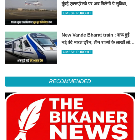
मुंबई एक्सप्रेसवे पर अब मिलेगी ये सुविधा,
हेलीकॉप्टर सर्विस से तुरंत घायल पहुंचेगा
UMESH PUROHIT
हॉस्पिटल
New Vande Bharat train : शरू हुई
नई वंदे भारत ट्रैन, तीन राज्यों के लाखों लोगों
का सफर होगा आसान, देखें पूरा रूटमैप
UMESH PUROHIT
RECOMMENDED