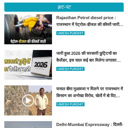
झट-पट
Rajasthan Petrol diesel price :
राजस्थान में पेट्रोल-डीजल की कीमतें जारी,
जानिए बीकानेर समेत पुरे प्रदेश में नए रेट
UMESH PUROHIT
जारी हुआ 2026 की सरकारी छुट्टियों का
कैलेंडर, इस साल कई बार मिलेगा लगातार
अवकाश, देखें
UMESH PUROHIT
फसल बीमा मुआवजा न मिलने पर राजस्थान में
किसान का अनोखा विरोध, खेतों में बो दिए
500-500 रुपए के नोट, वीडियो वायरल
UMESH PUROHIT
Delhi-Mumbai Expressway : दिल्ली-