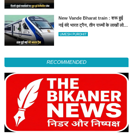
हॉस्पिटल
New Vande Bharat train : शरू हुई
नई वंदे भारत ट्रैन, तीन राज्यों के लाखों लोगों
का सफर होगा आसान, देखें पूरा रूटमैप
UMESH PUROHIT
RECOMMENDED