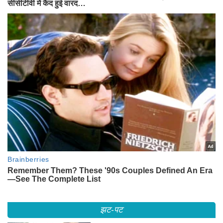
झट-पट