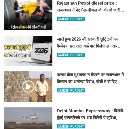
Rajasthan Petrol diesel price :
राजस्थान में पेट्रोल-डीजल की कीमतें जारी,
जानिए बीकानेर समेत पुरे प्रदेश में नए रेट
UMESH PUROHIT
जारी हुआ 2026 की सरकारी छुट्टियों का
कैलेंडर, इस साल कई बार मिलेगा लगातार
अवकाश, देखें
UMESH PUROHIT
फसल बीमा मुआवजा न मिलने पर राजस्थान में
किसान का अनोखा विरोध, खेतों में बो दिए
500-500 रुपए के नोट, वीडियो वायरल
UMESH PUROHIT
Delhi-Mumbai Expressway : दिल्ली-
मुंबई एक्सप्रेसवे पर अब मिलेगी ये सुविधा,
हेलीकॉप्टर सर्विस से तुरंत घायल पहुंचेगा
UMESH PUROHIT