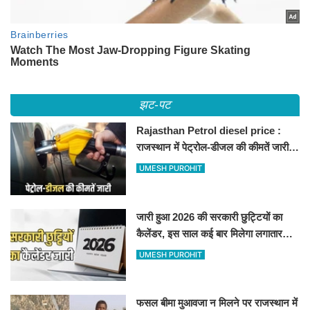
झट-पट
Rajasthan Petrol diesel price :
राजस्थान में पेट्रोल-डीजल की कीमतें जारी,
जानिए बीकानेर समेत पुरे प्रदेश में नए रेट
UMESH PUROHIT
जारी हुआ 2026 की सरकारी छुट्टियों का
कैलेंडर, इस साल कई बार मिलेगा लगातार
अवकाश, देखें
UMESH PUROHIT
फसल बीमा मुआवजा न मिलने पर राजस्थान में