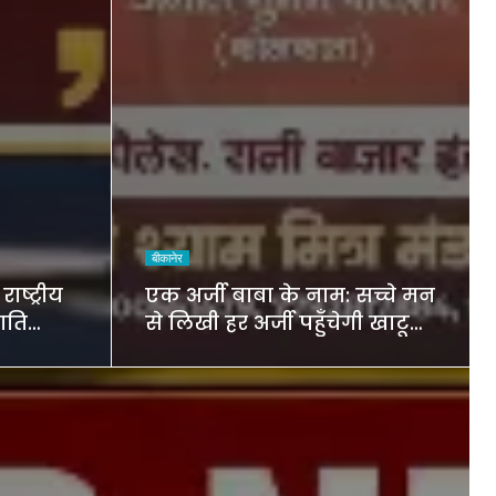
बीकानेर
ष्ट्रीय
एक अर्जी बाबा के नाम: सच्चे मन
ाति
से लिखी हर अर्जी पहुँचेगी खाटू
श सचिव
धाम में बाबा के श्रीचरणों तक,
ी
बीकानेर में होगा भव्य वार्षिक श्री
श्याम कीर्तन एवं श्री श्याम
अखाड़ा 2.0