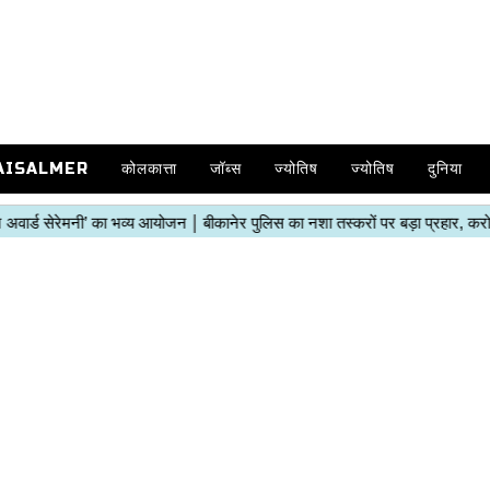
AISALMER
कोलकात्ता
जॉब्स
ज्योतिष
ज्योतिष
दुनिया