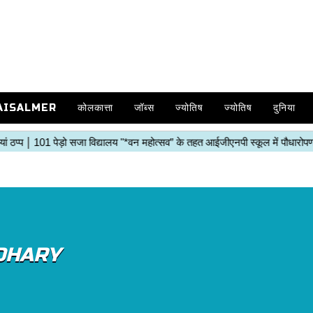
AISALMER
कोलकात्ता
जॉब्स
ज्योतिष
ज्योतिष
दुनिया
DHARY