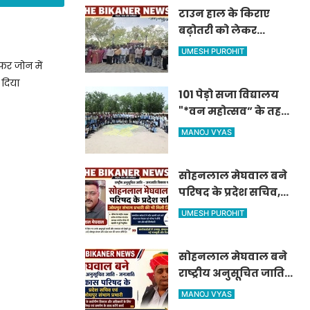
टाउन हाल के किराए
बढ़ोतरी को लेकर
कलाकारों का प्रदर्शन ,
UMESH PUROHIT
नाटक सहित सांस्कृतिक
बफर जोन में
गतिविधियां ठप्प
 दिया
101 पेड़ो सजा विद्यालय
"*वन महोत्सव” के तहत
आईजीएनपी स्कूल में
MANOJ VYAS
पौधारोपण*
सोहनलाल मेघवाल बने
परिषद के प्रदेश सचिव,
जोधपुर संभाग प्रभारी की
UMESH PUROHIT
भी मिली जिम्मेदारी
सोहनलाल मेघवाल बने
राष्ट्रीय अनुसूचित जाति -
जनजाति विकास परिषद
MANOJ VYAS
के प्रदेश सचिव एवं