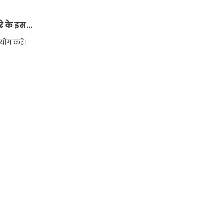
े के इस
पयोग करें।