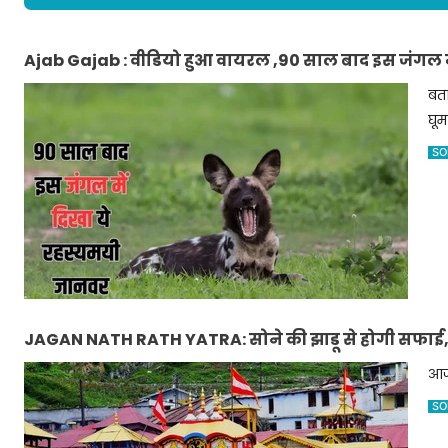
Ajab Gajab : वीडियो हुआ वायरल ,90 साल बाद इस जंगल म
बता
घू
SO
JAGAN NATH RATH YATRA: सोने की झाडू से होगी सफाई, आज स
आज 
SO