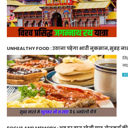
UNHEALTHY FOOD : उठाना पड़ेगा भारी नुकसान,सुबह नाश्ते 
जिस
नाश
SO