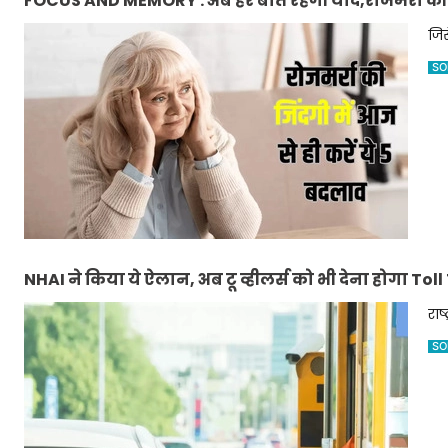
FOCUS AND MEMORY : अब हर बात रहेगी याद,रोजमर्रा की जि
जिस
SO
NHAI ने किया ये ऐलान, अब टू व्हीलर्स को भी देना होगा Tol
राष
SO