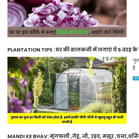
PLANTATION TIPS : घर की बालकनी में लगाएं ये 5 तरह के फ
गुल
है
SO
MANDI KE BHAV: मूंगफली ,गेहूं, जौ, उड़द, मसूर ,चना,ध