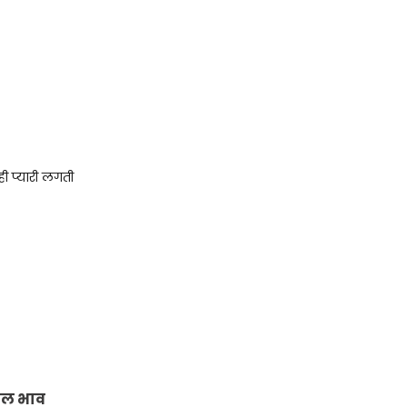
ी प्यारी लगती
फसल भाव