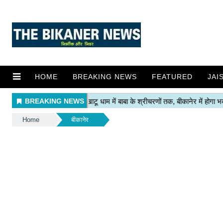
HOME
BREAKING NEWS
FEATURED
JAI
Home
बीकानेर