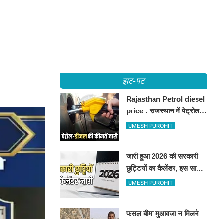
झट-पट
Rajasthan Petrol diesel
price : राजस्थान में पेट्रोल-
डीजल की कीमतें जारी, जानिए
UMESH PUROHIT
बीकानेर समेत पुरे प्रदेश में नए
रेट
जारी हुआ 2026 की सरकारी
छुट्टियों का कैलेंडर, इस साल
कई बार मिलेगा लगातार
UMESH PUROHIT
अवकाश, देखें
फसल बीमा मुआवजा न मिलने