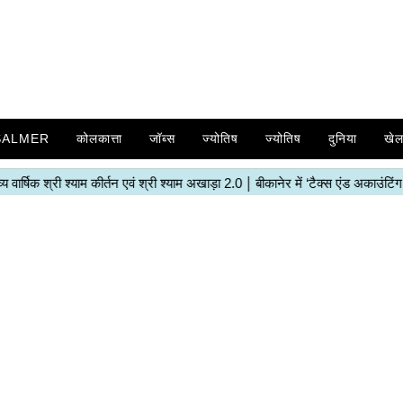
SALMER
कोलकात्ता
जॉब्स
ज्योतिष
ज्योतिष
दुनिया
खे