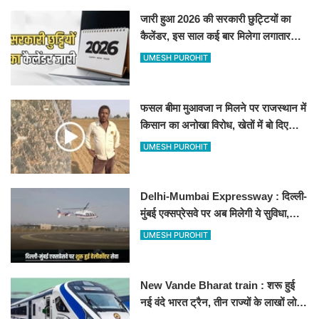
जारी हुआ 2026 की सरकारी छुट्टियों का
कैलेंडर, इस साल कई बार मिलेगा लगातार
अवकाश, देखें
UMESH PUROHIT
फसल बीमा मुआवजा न मिलने पर राजस्थान में
किसान का अनोखा विरोध, खेतों में बो दिए
500-500 रुपए के नोट, वीडियो वायरल
UMESH PUROHIT
Delhi-Mumbai Expressway : दिल्ली-
मुंबई एक्सप्रेसवे पर अब मिलेगी ये सुविधा,
हेलीकॉप्टर सर्विस से तुरंत घायल पहुंचेगा
UMESH PUROHIT
हॉस्पिटल
New Vande Bharat train : शरू हुई
नई वंदे भारत ट्रैन, तीन राज्यों के लाखों लोगों