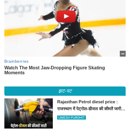
झट-पट
Rajasthan Petrol diesel price :
राजस्थान में पेट्रोल-डीजल की कीमतें जारी,
जानिए बीकानेर समेत पुरे प्रदेश में नए रेट
UMESH PUROHIT