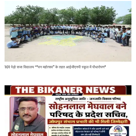
101 पेड़ो सजा विद्यालय "*वन महोत्सव” के तहत आईजीएनपी स्कूल में पौधारोपण*