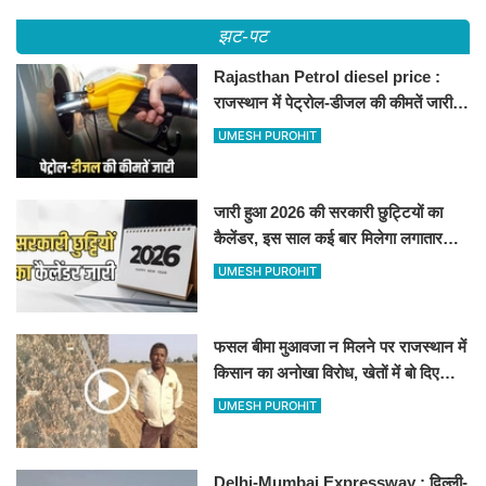
झट-पट
Rajasthan Petrol diesel price :
राजस्थान में पेट्रोल-डीजल की कीमतें जारी,
जानिए बीकानेर समेत पुरे प्रदेश में नए रेट
UMESH PUROHIT
जारी हुआ 2026 की सरकारी छुट्टियों का
कैलेंडर, इस साल कई बार मिलेगा लगातार
अवकाश, देखें
UMESH PUROHIT
फसल बीमा मुआवजा न मिलने पर राजस्थान में
किसान का अनोखा विरोध, खेतों में बो दिए
500-500 रुपए के नोट, वीडियो वायरल
UMESH PUROHIT
Delhi-Mumbai Expressway : दिल्ली-