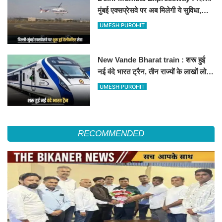
मुंबई एक्सप्रेसवे पर अब मिलेगी ये सुविधा,
हेलीकॉप्टर सर्विस से तुरंत घायल पहुंचेगा
UMESH PUROHIT
हॉस्पिटल
New Vande Bharat train : शरू हुई
नई वंदे भारत ट्रैन, तीन राज्यों के लाखों लोगों
का सफर होगा आसान, देखें पूरा रूटमैप
UMESH PUROHIT
RECOMMENDED