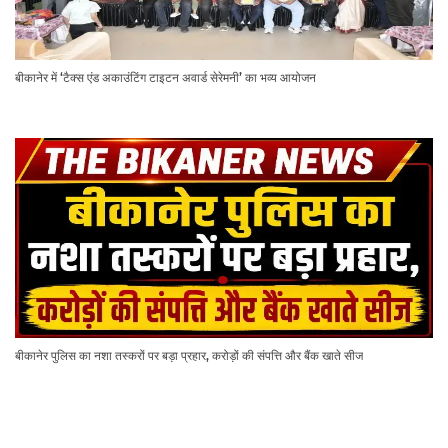
बीकानेर में ‘टैक्स एंड अकाउंटिंग टाइटन अवार्ड सेरेमनी’ का भव्य आयोजन
बीकानेर पुलिस का नशा तस्करों पर बड़ा प्रहार, करोड़ों की संपत्ति और बैंक खाते सीज