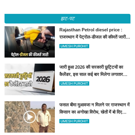
झट-पट
Rajasthan Petrol diesel price :
राजस्थान में पेट्रोल-डीजल की कीमतें जारी,
जानिए बीकानेर समेत पुरे प्रदेश में नए रेट
UMESH PUROHIT
जारी हुआ 2026 की सरकारी छुट्टियों का
कैलेंडर, इस साल कई बार मिलेगा लगातार
अवकाश, देखें
UMESH PUROHIT
फसल बीमा मुआवजा न मिलने पर राजस्थान में
किसान का अनोखा विरोध, खेतों में बो दिए
500-500 रुपए के नोट, वीडियो वायरल
UMESH PUROHIT