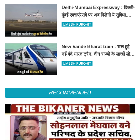
Delhi-Mumbai Expressway : दिल्ली-
मुंबई एक्सप्रेसवे पर अब मिलेगी ये सुविधा,
हेलीकॉप्टर सर्विस से तुरंत घायल पहुंचेगा
UMESH PUROHIT
हॉस्पिटल
New Vande Bharat train : शरू हुई
नई वंदे भारत ट्रैन, तीन राज्यों के लाखों लोगों
का सफर होगा आसान, देखें पूरा रूटमैप
UMESH PUROHIT
RECOMMENDED