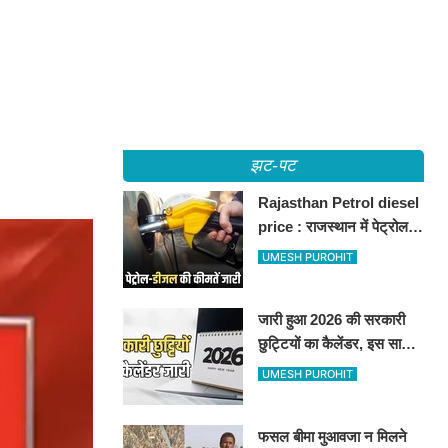
झट-पट
Rajasthan Petrol diesel
price : राजस्थान में पेट्रोल-
डीजल की कीमतें जारी, जानिए
UMESH PUROHIT
बीकानेर समेत पुरे प्रदेश में नए
रेट
जारी हुआ 2026 की सरकारी
छुट्टियों का कैलेंडर, इस साल
कई बार मिलेगा लगातार
UMESH PUROHIT
अवकाश, देखें
फसल बीमा मुआवजा न मिलने