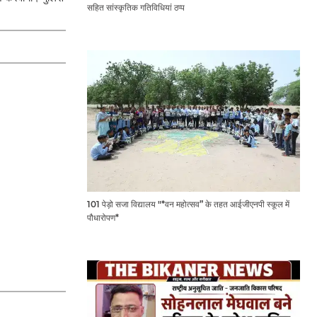
सहित सांस्कृतिक गतिविधियां ठप्प
101 पेड़ो सजा विद्यालय "*वन महोत्सव” के तहत आईजीएनपी स्कूल में
पौधारोपण*