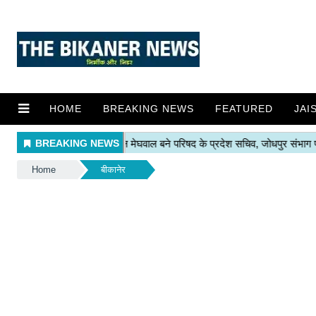
HOME
BREAKING NEWS
FEATURED
JAI
Home
बीकानेर