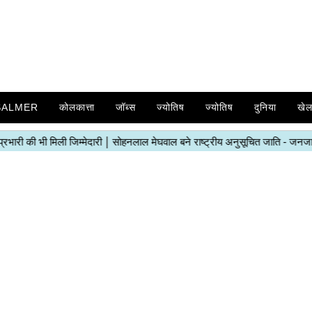
SALMER
कोलकात्ता
जॉब्स
ज्योतिष
ज्योतिष
दुनिया
खे