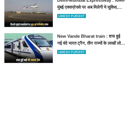
Delhi-Mumbai Expressway : दिल्ली-
मुंबई एक्सप्रेसवे पर अब मिलेगी ये सुविधा,
हेलीकॉप्टर सर्विस से तुरंत घायल पहुंचेगा
UMESH PUROHIT
हॉस्पिटल
New Vande Bharat train : शरू हुई
नई वंदे भारत ट्रैन, तीन राज्यों के लाखों लोगों
का सफर होगा आसान, देखें पूरा रूटमैप
UMESH PUROHIT
RECOMMENDED