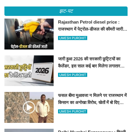
झट-पट
Rajasthan Petrol diesel price :
राजस्थान में पेट्रोल-डीजल की कीमतें जारी,
जानिए बीकानेर समेत पुरे प्रदेश में नए रेट
UMESH PUROHIT
जारी हुआ 2026 की सरकारी छुट्टियों का
कैलेंडर, इस साल कई बार मिलेगा लगातार
अवकाश, देखें
UMESH PUROHIT
फसल बीमा मुआवजा न मिलने पर राजस्थान में
किसान का अनोखा विरोध, खेतों में बो दिए
500-500 रुपए के नोट, वीडियो वायरल
UMESH PUROHIT