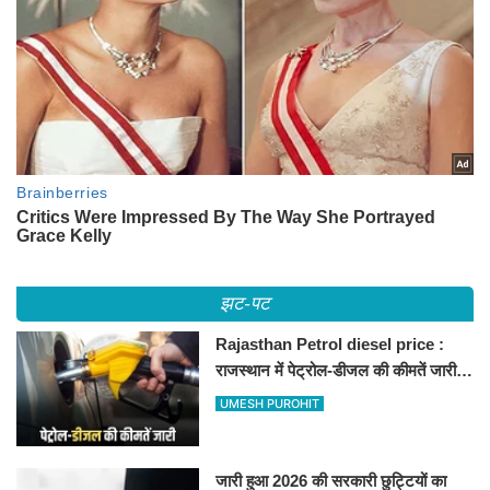
झट-पट
Rajasthan Petrol diesel price :
राजस्थान में पेट्रोल-डीजल की कीमतें जारी,
जानिए बीकानेर समेत पुरे प्रदेश में नए रेट
UMESH PUROHIT
जारी हुआ 2026 की सरकारी छुट्टियों का