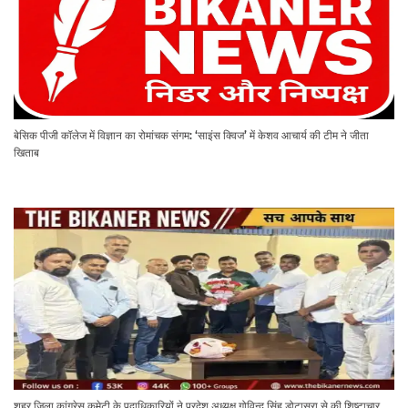
बेसिक पीजी कॉलेज में विज्ञान का रोमांचक संगम: ‘साइंस क्विज’ में केशव आचार्य की टीम ने जीता
खिताब
शहर जिला कांग्रेस कमेटी के पदाधिकारियों ने प्रदेश अध्यक्ष गोविन्द सिंह डोटासरा से की शिष्टाचार