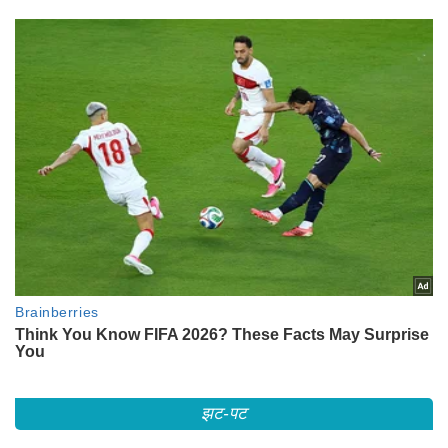
झट-पट