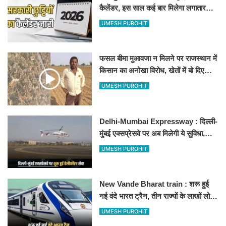
कैलेंडर, इस साल कई बार मिलेगा लगातार
अवकाश, देखें
UMESH PUROHIT
फसल बीमा मुआवजा न मिलने पर राजस्थान में
किसान का अनोखा विरोध, खेतों में बो दिए
500-500 रुपए के नोट, वीडियो वायरल
UMESH PUROHIT
Delhi-Mumbai Expressway : दिल्ली-
मुंबई एक्सप्रेसवे पर अब मिलेगी ये सुविधा,
हेलीकॉप्टर सर्विस से तुरंत घायल पहुंचेगा
UMESH PUROHIT
हॉस्पिटल
New Vande Bharat train : शरू हुई
नई वंदे भारत ट्रैन, तीन राज्यों के लाखों लोगों
का सफर होगा आसान, देखें पूरा रूटमैप
UMESH PUROHIT