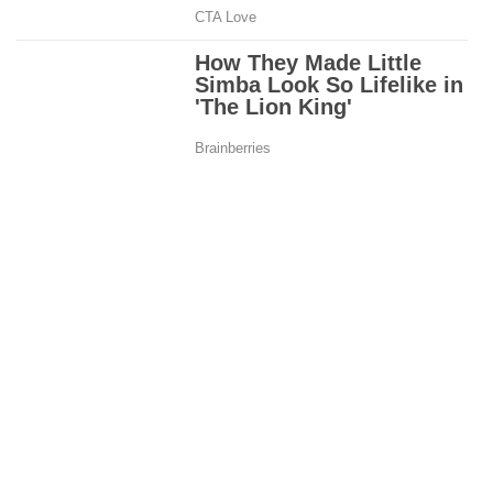
कार्यक्रम के दौरान सत्यनारायण, नारायण डागा, डॉ बाबू लाल मोहता, हरिनारायण
चांडक, श्याम बिहानी, नारायण दास, घनश्याम कल्याणी, कन्हैया लाल राठी, गर्भस्थ
शिशु संरक्षण समिति बीकानेर के सुरेन्द्र शर्मा व योगेंद्र भाटी, वरिष्ठ पत्रकार
शिवकुमार सोनी, पूर्व पार्षद श्याम सुन्दर चांडक, पवन राठी, जगदीश कोठारी, अशोक
बागड़ी तथा किशन कुमार सोमानी सहित अन्य वक्ताओं ने मगन लाल चांडक के
जीवन, उनके सामाजिक सरोकारों एवं सेवा कार्यों पर प्रकाश डाला।
Also Read -
राजस्थान बॉडी बिल्डिंग संघ में भारी धांधली एवं पूर्व
अध्यक्ष न यादव पर अवैध वसूली और फर्जीवाड़े के गंभीर आरोप!