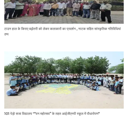
टाउन हाल के किराए बढ़ोतरी को लेकर कलाकारों का प्रदर्शन , नाटक सहित सांस्कृतिक गतिविधियां
ठप्प
101 पेड़ो सजा विद्यालय "*वन महोत्सव” के तहत आईजीएनपी स्कूल में पौधारोपण*