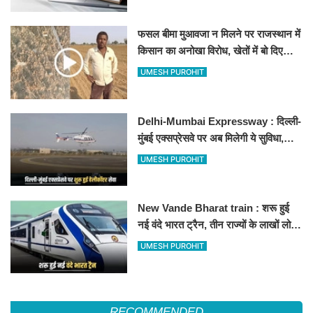
फसल बीमा मुआवजा न मिलने पर राजस्थान में
किसान का अनोखा विरोध, खेतों में बो दिए
500-500 रुपए के नोट, वीडियो वायरल
UMESH PUROHIT
Delhi-Mumbai Expressway : दिल्ली-
मुंबई एक्सप्रेसवे पर अब मिलेगी ये सुविधा,
हेलीकॉप्टर सर्विस से तुरंत घायल पहुंचेगा
UMESH PUROHIT
हॉस्पिटल
New Vande Bharat train : शरू हुई
नई वंदे भारत ट्रैन, तीन राज्यों के लाखों लोगों
का सफर होगा आसान, देखें पूरा रूटमैप
UMESH PUROHIT
RECOMMENDED