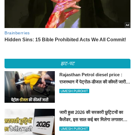
झट-पट
Rajasthan Petrol diesel price :
राजस्थान में पेट्रोल-डीजल की कीमतें जारी,
जानिए बीकानेर समेत पुरे प्रदेश में नए रेट
UMESH PUROHIT
जारी हुआ 2026 की सरकारी छुट्टियों का
कैलेंडर, इस साल कई बार मिलेगा लगातार
अवकाश, देखें
UMESH PUROHIT