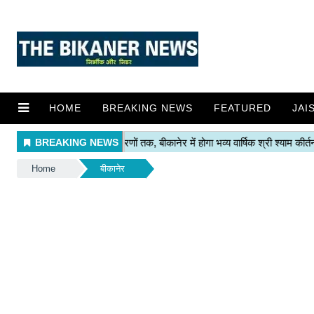
HOME
BREAKING NEWS
FEATURED
JAI
Home
बीकानेर