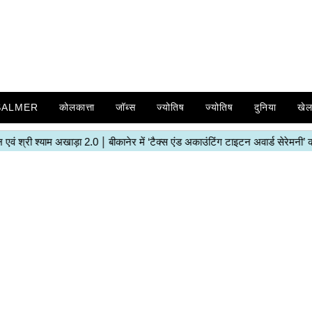
SALMER
कोलकात्ता
जॉब्स
ज्योतिष
ज्योतिष
दुनिया
खे