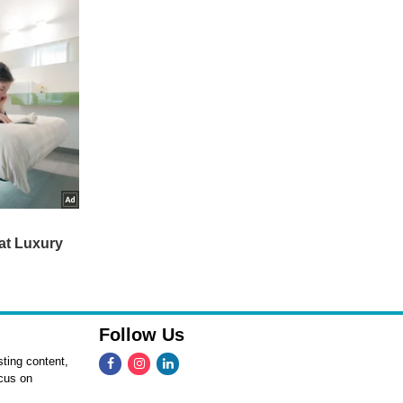
Follow Us
ting content,
ocus on