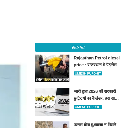
झट-पट
Rajasthan Petrol diesel
price : राजस्थान में पेट्रोल-
डीजल की कीमतें जारी, जानिए
UMESH PUROHIT
बीकानेर समेत पुरे प्रदेश में नए
रेट
जारी हुआ 2026 की सरकारी
छुट्टियों का कैलेंडर, इस साल
कई बार मिलेगा लगातार
UMESH PUROHIT
अवकाश, देखें
फसल बीमा मुआवजा न मिलने