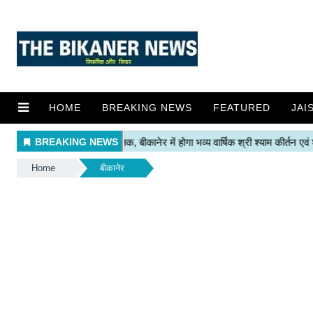
HOME
BREAKING NEWS
FEATURED
JAI
Home
बीकानेर