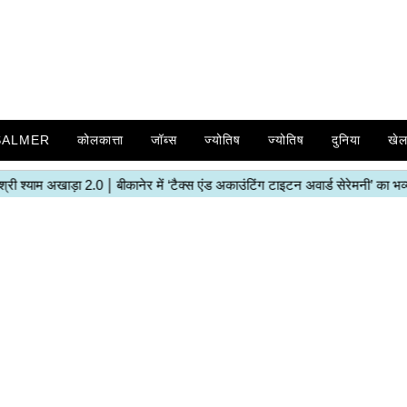
SALMER
कोलकात्ता
जॉब्स
ज्योतिष
ज्योतिष
दुनिया
खे