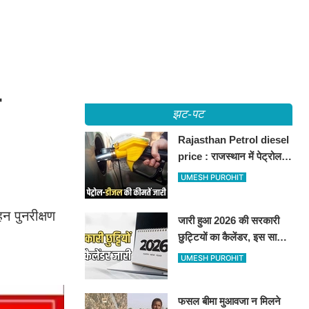
झट-पट
Rajasthan Petrol diesel
price : राजस्थान में पेट्रोल-
डीजल की कीमतें जारी, जानिए
UMESH PUROHIT
बीकानेर समेत पुरे प्रदेश में नए
रेट
न पुनरीक्षण
जारी हुआ 2026 की सरकारी
छुट्टियों का कैलेंडर, इस साल
कई बार मिलेगा लगातार
UMESH PUROHIT
अवकाश, देखें
फसल बीमा मुआवजा न मिलने