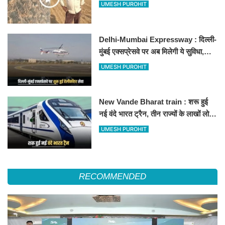
500-500 रुपए के नोट, वीडियो वायरल
UMESH PUROHIT
Delhi-Mumbai Expressway : दिल्ली-
मुंबई एक्सप्रेसवे पर अब मिलेगी ये सुविधा,
हेलीकॉप्टर सर्विस से तुरंत घायल पहुंचेगा
UMESH PUROHIT
हॉस्पिटल
New Vande Bharat train : शरू हुई
नई वंदे भारत ट्रैन, तीन राज्यों के लाखों लोगों
का सफर होगा आसान, देखें पूरा रूटमैप
UMESH PUROHIT
RECOMMENDED