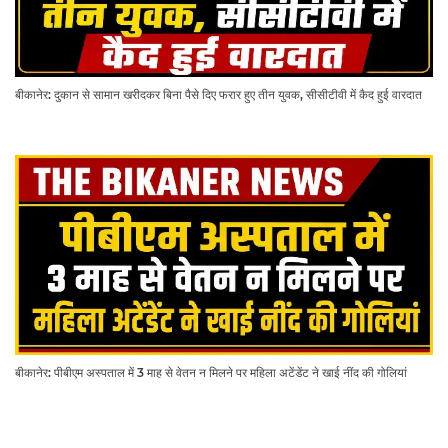
बीकानेर: दुकान से सामान खरीदकर बिना पैसे दिए फरार हुए तीन युवक, सीसीटीवी में कैद हुई वारदात
बीकानेर: पीबीएम अस्पताल में 3 माह से वेतन न मिलने पर महिला अटेंडेंट ने खाई नींद की गोलियां