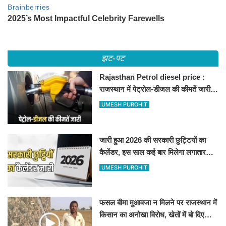
झट-पट
Rajasthan Petrol diesel price :
राजस्थान में पेट्रोल-डीजल की कीमतें जारी,
जानिए बीकानेर समेत पुरे प्रदेश में नए रेट
UMESH PUROHIT
जारी हुआ 2026 की सरकारी छुट्टियों का
कैलेंडर, इस साल कई बार मिलेगा लगातार
अवकाश, देखें
UMESH PUROHIT
फसल बीमा मुआवजा न मिलने पर राजस्थान में
किसान का अनोखा विरोध, खेतों में बो दिए