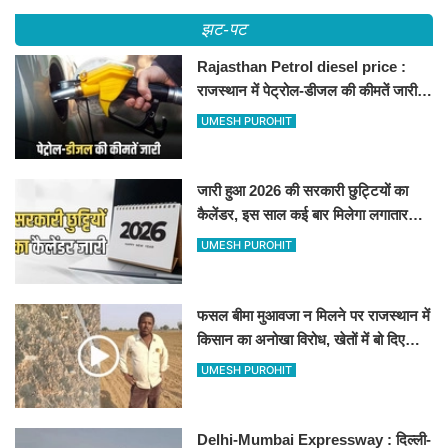
झट-पट
Rajasthan Petrol diesel price :
राजस्थान में पेट्रोल-डीजल की कीमतें जारी,
जानिए बीकानेर समेत पुरे प्रदेश में नए रेट
UMESH PUROHIT
जारी हुआ 2026 की सरकारी छुट्टियों का
कैलेंडर, इस साल कई बार मिलेगा लगातार
अवकाश, देखें
UMESH PUROHIT
फसल बीमा मुआवजा न मिलने पर राजस्थान में
किसान का अनोखा विरोध, खेतों में बो दिए
500-500 रुपए के नोट, वीडियो वायरल
UMESH PUROHIT
Delhi-Mumbai Expressway : दिल्ली-