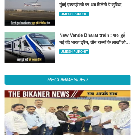
मुंबई एक्सप्रेसवे पर अब मिलेगी ये सुविधा,
हेलीकॉप्टर सर्विस से तुरंत घायल पहुंचेगा
UMESH PUROHIT
हॉस्पिटल
New Vande Bharat train : शरू हुई
नई वंदे भारत ट्रैन, तीन राज्यों के लाखों लोगों
का सफर होगा आसान, देखें पूरा रूटमैप
UMESH PUROHIT
RECOMMENDED