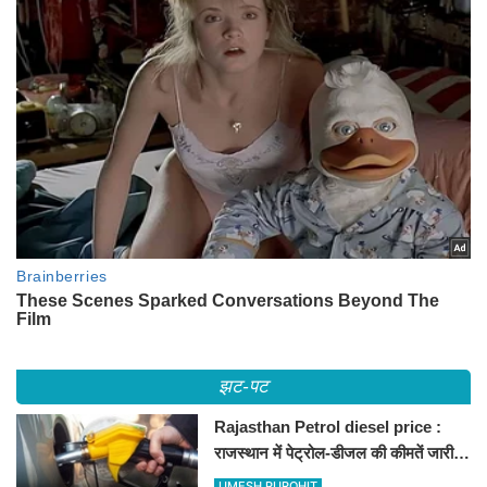
झट-पट
Rajasthan Petrol diesel price :
राजस्थान में पेट्रोल-डीजल की कीमतें जारी,
जानिए बीकानेर समेत पुरे प्रदेश में नए रेट
UMESH PUROHIT