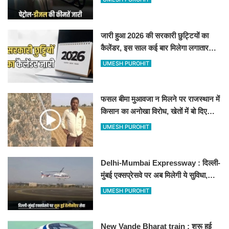
जारी हुआ 2026 की सरकारी छुट्टियों का
कैलेंडर, इस साल कई बार मिलेगा लगातार
अवकाश, देखें
UMESH PUROHIT
फसल बीमा मुआवजा न मिलने पर राजस्थान में
किसान का अनोखा विरोध, खेतों में बो दिए
500-500 रुपए के नोट, वीडियो वायरल
UMESH PUROHIT
Delhi-Mumbai Expressway : दिल्ली-
मुंबई एक्सप्रेसवे पर अब मिलेगी ये सुविधा,
हेलीकॉप्टर सर्विस से तुरंत घायल पहुंचेगा
UMESH PUROHIT
हॉस्पिटल
New Vande Bharat train : शरू हुई