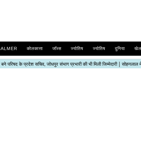
SALMER
कोलकात्ता
जॉब्स
ज्योतिष
ज्योतिष
दुनिया
खे