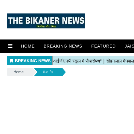
HOME
BREAKING NEWS
FEATURED
JAI
Home
बीकानेर