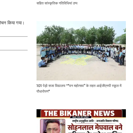
सहित सांस्कृतिक गतिविधियां ठप्प
िमोचन किया गया।
101 पेड़ो सजा विद्यालय "*वन महोत्सव” के तहत आईजीएनपी स्कूल में
पौधारोपण*