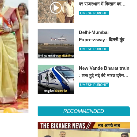
पर राजस्थान में किसान का
अनोखा विरोध, खेतों में बो दिए
UMESH PUROHIT
500-500 रुपए के नोट, वीडियो
वायरल
Delhi-Mumbai
Expressway : दिल्ली-मुंबई
एक्सप्रेसवे पर अब मिलेगी ये
UMESH PUROHIT
सुविधा, हेलीकॉप्टर सर्विस से
तुरंत घायल पहुंचेगा हॉस्पिटल
New Vande Bharat train
: शरू हुई नई वंदे भारत ट्रैन,
तीन राज्यों के लाखों लोगों का
UMESH PUROHIT
सफर होगा आसान, देखें पूरा
रूटमैप
RECOMMENDED