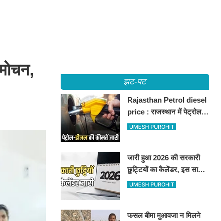
िमोचन,
झट-पट
Rajasthan Petrol diesel
price : राजस्थान में पेट्रोल-
डीजल की कीमतें जारी, जानिए
UMESH PUROHIT
बीकानेर समेत पुरे प्रदेश में नए
रेट
जारी हुआ 2026 की सरकारी
छुट्टियों का कैलेंडर, इस साल
कई बार मिलेगा लगातार
UMESH PUROHIT
अवकाश, देखें
फसल बीमा मुआवजा न मिलने