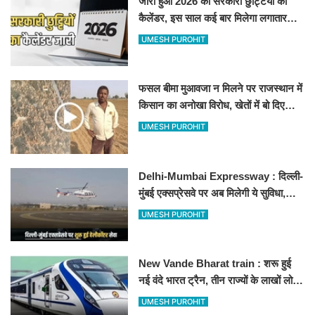
जारी हुआ 2026 की सरकारी छुट्टियों का
कैलेंडर, इस साल कई बार मिलेगा लगातार
अवकाश, देखें
UMESH PUROHIT
फसल बीमा मुआवजा न मिलने पर राजस्थान में
किसान का अनोखा विरोध, खेतों में बो दिए
500-500 रुपए के नोट, वीडियो वायरल
UMESH PUROHIT
Delhi-Mumbai Expressway : दिल्ली-
मुंबई एक्सप्रेसवे पर अब मिलेगी ये सुविधा,
हेलीकॉप्टर सर्विस से तुरंत घायल पहुंचेगा
UMESH PUROHIT
हॉस्पिटल
New Vande Bharat train : शरू हुई
नई वंदे भारत ट्रैन, तीन राज्यों के लाखों लोगों
का सफर होगा आसान, देखें पूरा रूटमैप
UMESH PUROHIT