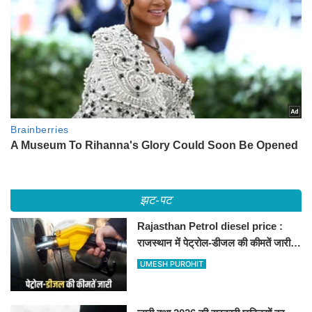
झट-पट
Rajasthan Petrol diesel price :
राजस्थान में पेट्रोल-डीजल की कीमतें जारी,
जानिए बीकानेर समेत पुरे प्रदेश में नए रेट
UMESH PUROHIT