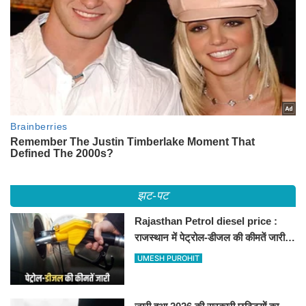
झट-पट
Rajasthan Petrol diesel price :
राजस्थान में पेट्रोल-डीजल की कीमतें जारी,
जानिए बीकानेर समेत पुरे प्रदेश में नए रेट
UMESH PUROHIT