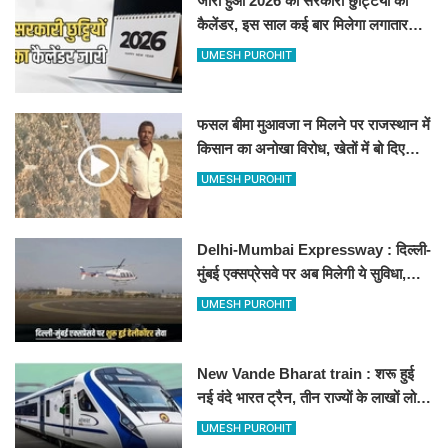
जारी हुआ 2026 की सरकारी छुट्टियों का
कैलेंडर, इस साल कई बार मिलेगा लगातार
अवकाश, देखें
UMESH PUROHIT
फसल बीमा मुआवजा न मिलने पर राजस्थान में
किसान का अनोखा विरोध, खेतों में बो दिए
500-500 रुपए के नोट, वीडियो वायरल
UMESH PUROHIT
Delhi-Mumbai Expressway : दिल्ली-
मुंबई एक्सप्रेसवे पर अब मिलेगी ये सुविधा,
हेलीकॉप्टर सर्विस से तुरंत घायल पहुंचेगा
UMESH PUROHIT
हॉस्पिटल
New Vande Bharat train : शरू हुई
नई वंदे भारत ट्रैन, तीन राज्यों के लाखों लोगों
का सफर होगा आसान, देखें पूरा रूटमैप
UMESH PUROHIT