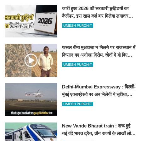
जारी हुआ 2026 की सरकारी छुट्टियों का
कैलेंडर, इस साल कई बार मिलेगा लगातार
अवकाश, देखें
UMESH PUROHIT
फसल बीमा मुआवजा न मिलने पर राजस्थान में
किसान का अनोखा विरोध, खेतों में बो दिए
500-500 रुपए के नोट, वीडियो वायरल
UMESH PUROHIT
Delhi-Mumbai Expressway : दिल्ली-
मुंबई एक्सप्रेसवे पर अब मिलेगी ये सुविधा,
हेलीकॉप्टर सर्विस से तुरंत घायल पहुंचेगा
UMESH PUROHIT
हॉस्पिटल
New Vande Bharat train : शरू हुई
नई वंदे भारत ट्रैन, तीन राज्यों के लाखों लोगों
का सफर होगा आसान, देखें पूरा रूटमैप