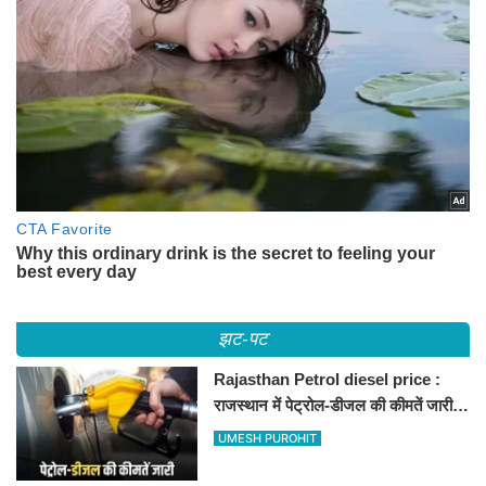
झट-पट
Rajasthan Petrol diesel price :
राजस्थान में पेट्रोल-डीजल की कीमतें जारी,
जानिए बीकानेर समेत पुरे प्रदेश में नए रेट
UMESH PUROHIT