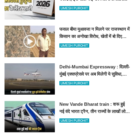
अवकाश, देखें
UMESH PUROHIT
फसल बीमा मुआवजा न मिलने पर राजस्थान में
किसान का अनोखा विरोध, खेतों में बो दिए
500-500 रुपए के नोट, वीडियो वायरल
UMESH PUROHIT
Delhi-Mumbai Expressway : दिल्ली-
मुंबई एक्सप्रेसवे पर अब मिलेगी ये सुविधा,
हेलीकॉप्टर सर्विस से तुरंत घायल पहुंचेगा
UMESH PUROHIT
हॉस्पिटल
New Vande Bharat train : शरू हुई
नई वंदे भारत ट्रैन, तीन राज्यों के लाखों लोगों
का सफर होगा आसान, देखें पूरा रूटमैप
UMESH PUROHIT