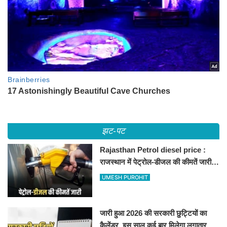
झट-पट
Rajasthan Petrol diesel price :
राजस्थान में पेट्रोल-डीजल की कीमतें जारी,
जानिए बीकानेर समेत पुरे प्रदेश में नए रेट
UMESH PUROHIT
जारी हुआ 2026 की सरकारी छुट्टियों का
कैलेंडर, इस साल कई बार मिलेगा लगातार