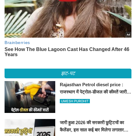
झट-पट
Rajasthan Petrol diesel price :
राजस्थान में पेट्रोल-डीजल की कीमतें जारी,
जानिए बीकानेर समेत पुरे प्रदेश में नए रेट
UMESH PUROHIT
जारी हुआ 2026 की सरकारी छुट्टियों का
कैलेंडर, इस साल कई बार मिलेगा लगातार