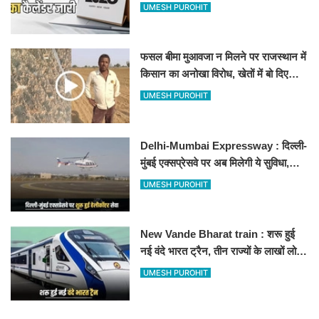
अवकाश, देखें
UMESH PUROHIT
फसल बीमा मुआवजा न मिलने पर राजस्थान में
किसान का अनोखा विरोध, खेतों में बो दिए
500-500 रुपए के नोट, वीडियो वायरल
UMESH PUROHIT
Delhi-Mumbai Expressway : दिल्ली-
मुंबई एक्सप्रेसवे पर अब मिलेगी ये सुविधा,
हेलीकॉप्टर सर्विस से तुरंत घायल पहुंचेगा
UMESH PUROHIT
हॉस्पिटल
New Vande Bharat train : शरू हुई
नई वंदे भारत ट्रैन, तीन राज्यों के लाखों लोगों
का सफर होगा आसान, देखें पूरा रूटमैप
UMESH PUROHIT