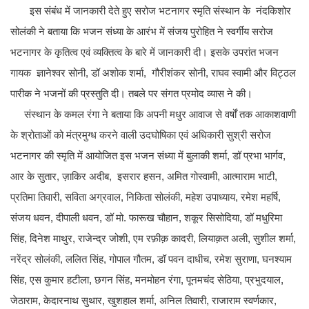
इस संबंध में जानकारी देते हुए सरोज भटनागर स्‍मृति संस्‍थान के नंदकिशोर
सोलंकी ने बताया कि भजन संध्‍या के आरंभ में संजय पुरोहित ने स्वर्गीय सरोज
भटनागर के कृतित्व एवं व्यक्तित्व के बारे में जानकारी दी। इसके उपरांत भजन
गायक ज्ञानेश्‍वर सोनी, डॉ अशोक शर्मा, गौरीशंकर सोनी, राघव स्‍वामी और विट्ठल
पारीक ने भजनों की प्रस्‍तुति दी। तबले पर संगत प्रमोद व्यास ने की।
संस्थान के कमल रंगा ने बताया कि अपनी मधुर आवाज से वर्षों तक आकाशवाणी
के श्रोताओं को मंत्रमुग्‍ध करने वाली उदघोषिका एवं अधिकारी सुश्री सरोज
भटनागर की स्मृति में आयोजित इस भजन संध्या में बुलाकी शर्मा, डॉ प्रभा भार्गव,
आर के सुतार, ज़ाकिर अदीब, इसरार हसन, अमित गोस्वामी, आत्माराम भाटी,
प्रतिमा तिवारी, सविता अग्रवाल, निकिता सोलंकी, महेश उपाध्याय, रमेश महर्षि,
संजय धवन, दीपाली धवन, डॉ मो. फारूख चौहान, शकूर सिसोदिया, डॉ मधुरिमा
सिंह, दिनेश माथुर, राजेन्द्र जोशी, एम रफ़ीक़ कादरी, लियाक़त अली, सुशील शर्मा,
नरेंद्र सोलंकी, ललित सिंह, गोपाल गौतम, डॉ पवन दाधीच, रमेश सुराणा, घनश्याम
सिंह, एस कुमार हटीला, छगन सिंह, मनमोहन रंगा, पूनमचंद सेठिया, प्रभुदयाल,
जेठाराम, केदारनाथ सुथार, खुशहाल शर्मा, अनिल तिवारी, राजाराम स्वर्णकार,