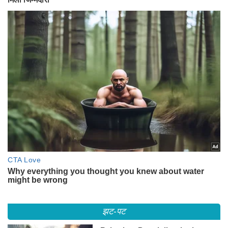
झट-पट