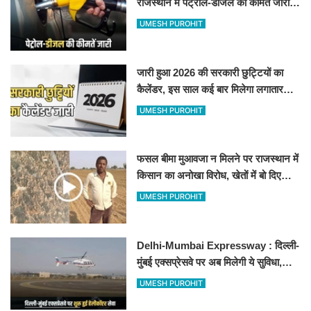
राजस्थान में पेट्रोल-डीजल की कीमतें जारी,
जानिए बीकानेर समेत पुरे प्रदेश में नए रेट
UMESH PUROHIT
जारी हुआ 2026 की सरकारी छुट्टियों का
कैलेंडर, इस साल कई बार मिलेगा लगातार
अवकाश, देखें
UMESH PUROHIT
फसल बीमा मुआवजा न मिलने पर राजस्थान में
किसान का अनोखा विरोध, खेतों में बो दिए
500-500 रुपए के नोट, वीडियो वायरल
UMESH PUROHIT
Delhi-Mumbai Expressway : दिल्ली-
मुंबई एक्सप्रेसवे पर अब मिलेगी ये सुविधा,
हेलीकॉप्टर सर्विस से तुरंत घायल पहुंचेगा
UMESH PUROHIT
हॉस्पिटल