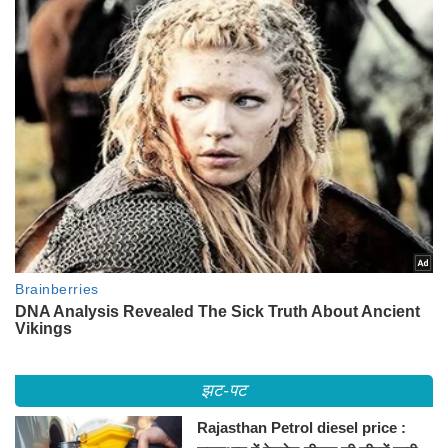
झट-पट
Rajasthan Petrol diesel price :