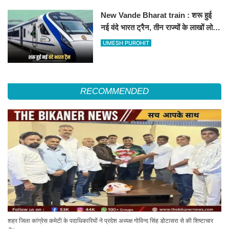
New Vande Bharat train : शरू हुई
नई वंदे भारत ट्रैन, तीन राज्यों के लाखों लोगों
का सफर होगा आसान, देखें पूरा रूटमैप
UMESH PUROHIT
RECOMMENDED
शहर जिला कांग्रेस कमेटी के पदाधिकारियों ने प्रदेश अध्यक्ष गोविन्द सिंह डोटासरा से की शिष्टाचार