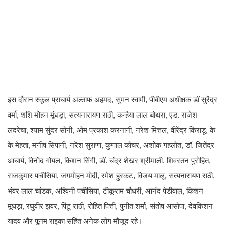
इस दौरान स्कूल प्राचार्य अल्ताफ अहमद, सुमन स्वामी, पीबीएम अधीक्षक डॉ सुरेंद्र
वर्मा, शशि मोहन मूंधड़ा, सत्यनारायण राठी, कन्हैया लाल बोथरा, एड. राजेश
लदरेचा, श्याम सुंदर सोनी, ओम प्रकाश करनानी, नरेश मित्तल, वीरेंद्र किराडू, के
के मेहता, मनीष सिपानी, नरेश सुराणा, कुणाल कोचर, अशोक गहलोत, डॉ. जितेंद्र
आचार्य, विनोद गोयल, किशन सिंगी, डॉ. चंद्र शेखर श्रीमाली, शिवरतन पुरोहित,
राजकुमार पचीसिया, जगमोहन मोदी, रमेश हुरकट, विजय मालू, सत्यनारायण राठी,
भंवर लाल चांडक, अश्विनी पचीसिया, टीकूराम चौधरी, आनंद पेडीवाल, किशन
मूंधड़ा, रघुवीर झवर, पिंटू राठी, रोहित पित्ती, पुनीत शर्मा, संतोष आसोपा, देवकिशन
यादव और पूनम राइका सहित अनेक लोग मौजूद रहे।