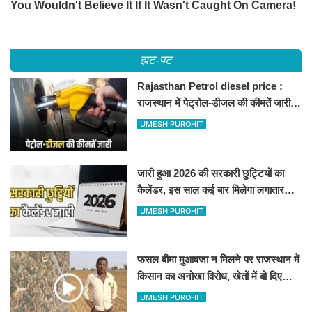
झट-पट
Rajasthan Petrol diesel price :
राजस्थान में पेट्रोल-डीजल की कीमतें जारी,
जानिए बीकानेर समेत पुरे प्रदेश में नए रेट
UMESH PUROHIT
जारी हुआ 2026 की सरकारी छुट्टियों का
कैलेंडर, इस साल कई बार मिलेगा लगातार
अवकाश, देखें
UMESH PUROHIT
फसल बीमा मुआवजा न मिलने पर राजस्थान में
किसान का अनोखा विरोध, खेतों में बो दिए
500-500 रुपए के नोट, वीडियो वायरल
UMESH PUROHIT