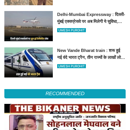
Delhi-Mumbai Expressway : दिल्ली-
मुंबई एक्सप्रेसवे पर अब मिलेगी ये सुविधा,
हेलीकॉप्टर सर्विस से तुरंत घायल पहुंचेगा
UMESH PUROHIT
हॉस्पिटल
New Vande Bharat train : शरू हुई
नई वंदे भारत ट्रैन, तीन राज्यों के लाखों लोगों
का सफर होगा आसान, देखें पूरा रूटमैप
UMESH PUROHIT
RECOMMENDED