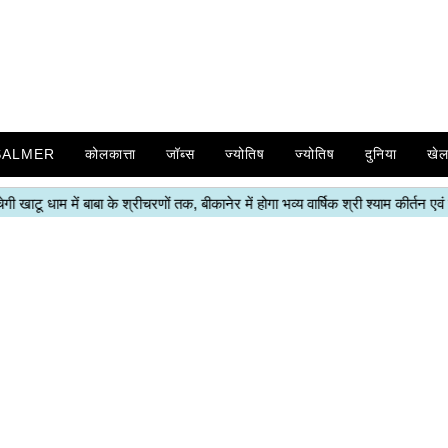
SALMER
कोलकात्ता
जॉब्स
ज्योतिष
ज्योतिष
दुनिया
खे