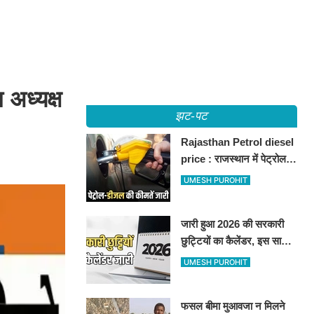
 अध्यक्ष
झट-पट
Rajasthan Petrol diesel
price : राजस्थान में पेट्रोल-
डीजल की कीमतें जारी, जानिए
UMESH PUROHIT
बीकानेर समेत पुरे प्रदेश में नए
रेट
जारी हुआ 2026 की सरकारी
छुट्टियों का कैलेंडर, इस साल
कई बार मिलेगा लगातार
UMESH PUROHIT
अवकाश, देखें
फसल बीमा मुआवजा न मिलने