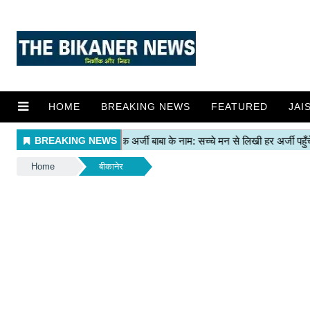
HOME
BREAKING NEWS
FEATURED
JAI
Home
बीकानेर