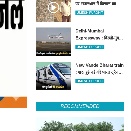
पर राजस्थान में किसान का
अनोखा विरोध, खेतों में बो दिए
UMESH PUROHIT
500-500 रुपए के नोट, वीडियो
वायरल
Delhi-Mumbai
Expressway : दिल्ली-मुंबई
एक्सप्रेसवे पर अब मिलेगी ये
UMESH PUROHIT
सुविधा, हेलीकॉप्टर सर्विस से
तुरंत घायल पहुंचेगा हॉस्पिटल
New Vande Bharat train
: शरू हुई नई वंदे भारत ट्रैन,
तीन राज्यों के लाखों लोगों का
UMESH PUROHIT
सफर होगा आसान, देखें पूरा
रूटमैप
RECOMMENDED