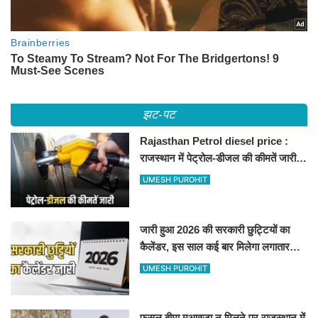
झट-पट
Rajasthan Petrol diesel price :
राजस्थान में पेट्रोल-डीजल की कीमतें जारी,
जानिए बीकानेर समेत पुरे प्रदेश में नए रेट
UMESH PUROHIT
जारी हुआ 2026 की सरकारी छुट्टियों का
कैलेंडर, इस साल कई बार मिलेगा लगातार
अवकाश, देखें
UMESH PUROHIT
फसल बीमा मुआवजा न मिलने पर राजस्थान में