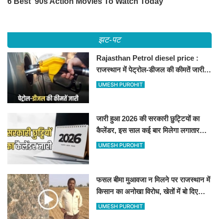
झट-पट
Rajasthan Petrol diesel price :
राजस्थान में पेट्रोल-डीजल की कीमतें जारी,
जानिए बीकानेर समेत पुरे प्रदेश में नए रेट
UMESH PUROHIT
जारी हुआ 2026 की सरकारी छुट्टियों का
कैलेंडर, इस साल कई बार मिलेगा लगातार
अवकाश, देखें
UMESH PUROHIT
फसल बीमा मुआवजा न मिलने पर राजस्थान में
किसान का अनोखा विरोध, खेतों में बो दिए
500-500 रुपए के नोट, वीडियो वायरल
UMESH PUROHIT