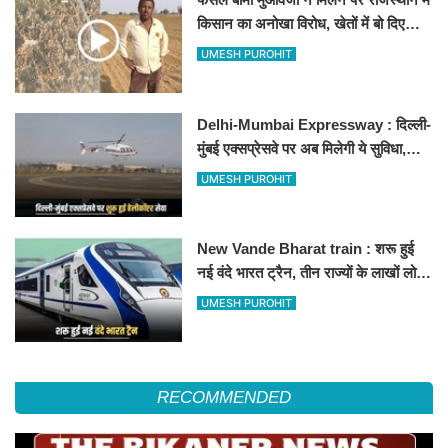
किसान का अनोखा विरोध, खेतों में बो दिए
500-500 रुपए के नोट, वीडियो वायरल
UMESH PUROHIT
Delhi-Mumbai Expressway : दिल्ली-
मुंबई एक्सप्रेसवे पर अब मिलेगी ये सुविधा,
हेलीकॉप्टर सर्विस से तुरंत घायल पहुंचेगा
UMESH PUROHIT
हॉस्पिटल
New Vande Bharat train : शरू हुई
नई वंदे भारत ट्रैन, तीन राज्यों के लाखों लोगों
का सफर होगा आसान, देखें पूरा रूटमैप
UMESH PUROHIT
RECOMMENDED