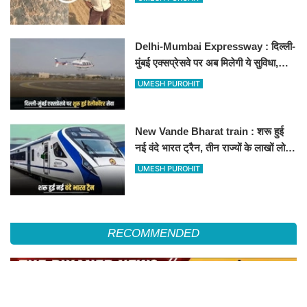
Delhi-Mumbai Expressway : दिल्ली-
मुंबई एक्सप्रेसवे पर अब मिलेगी ये सुविधा,
हेलीकॉप्टर सर्विस से तुरंत घायल पहुंचेगा
UMESH PUROHIT
हॉस्पिटल
New Vande Bharat train : शरू हुई
नई वंदे भारत ट्रैन, तीन राज्यों के लाखों लोगों
का सफर होगा आसान, देखें पूरा रूटमैप
UMESH PUROHIT
RECOMMENDED