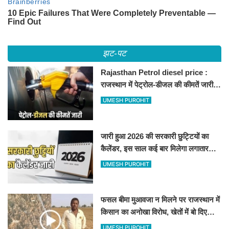
झट-पट
Rajasthan Petrol diesel price :
राजस्थान में पेट्रोल-डीजल की कीमतें जारी,
जानिए बीकानेर समेत पुरे प्रदेश में नए रेट
UMESH PUROHIT
जारी हुआ 2026 की सरकारी छुट्टियों का
कैलेंडर, इस साल कई बार मिलेगा लगातार
अवकाश, देखें
UMESH PUROHIT
फसल बीमा मुआवजा न मिलने पर राजस्थान में
किसान का अनोखा विरोध, खेतों में बो दिए
500-500 रुपए के नोट, वीडियो वायरल
UMESH PUROHIT