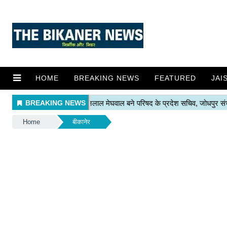
HOME
BREAKING NEWS
FEATURED
JAI
Home
बीकानेर