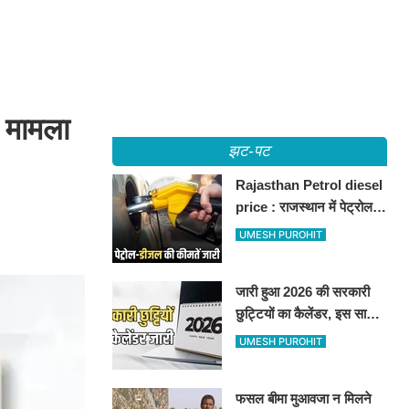
ा मामला
झट-पट
Rajasthan Petrol diesel
price : राजस्थान में पेट्रोल-
डीजल की कीमतें जारी, जानिए
UMESH PUROHIT
बीकानेर समेत पुरे प्रदेश में नए
रेट
जारी हुआ 2026 की सरकारी
छुट्टियों का कैलेंडर, इस साल
कई बार मिलेगा लगातार
UMESH PUROHIT
अवकाश, देखें
फसल बीमा मुआवजा न मिलने