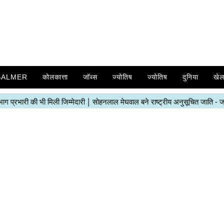
SALMER
कोलकात्ता
जॉब्स
ज्योतिष
ज्योतिष
दुनिया
खे