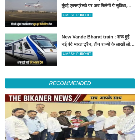
मुंबई एक्सप्रेसवे पर अब मिलेगी ये सुविधा,
हेलीकॉप्टर सर्विस से तुरंत घायल पहुंचेगा
UMESH PUROHIT
हॉस्पिटल
New Vande Bharat train : शरू हुई
नई वंदे भारत ट्रैन, तीन राज्यों के लाखों लोगों
का सफर होगा आसान, देखें पूरा रूटमैप
UMESH PUROHIT
RECOMMENDED