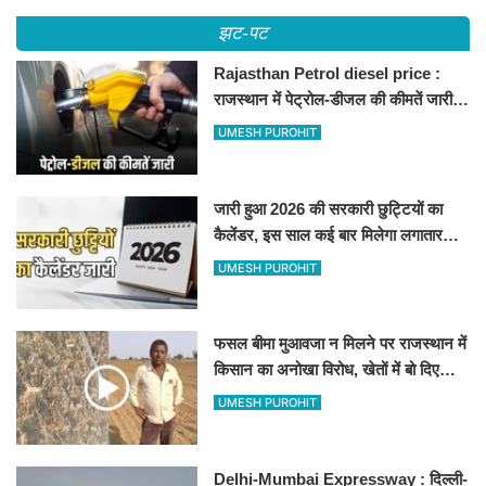
झट-पट
Rajasthan Petrol diesel price :
राजस्थान में पेट्रोल-डीजल की कीमतें जारी,
जानिए बीकानेर समेत पुरे प्रदेश में नए रेट
UMESH PUROHIT
जारी हुआ 2026 की सरकारी छुट्टियों का
कैलेंडर, इस साल कई बार मिलेगा लगातार
अवकाश, देखें
UMESH PUROHIT
फसल बीमा मुआवजा न मिलने पर राजस्थान में
किसान का अनोखा विरोध, खेतों में बो दिए
500-500 रुपए के नोट, वीडियो वायरल
UMESH PUROHIT
Delhi-Mumbai Expressway : दिल्ली-