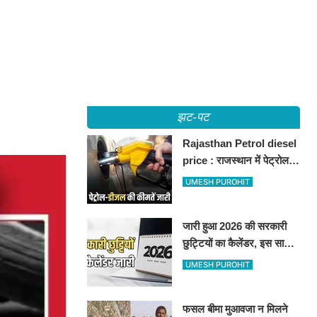
झट-पट
Rajasthan Petrol diesel
price : राजस्थान में पेट्रोल-
डीजल की कीमतें जारी, जानिए
UMESH PUROHIT
बीकानेर समेत पुरे प्रदेश में नए
रेट
जारी हुआ 2026 की सरकारी
छुट्टियों का कैलेंडर, इस साल
कई बार मिलेगा लगातार
UMESH PUROHIT
अवकाश, देखें
फसल बीमा मुआवजा न मिलने