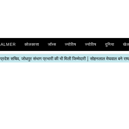
SALMER
कोलकात्ता
जॉब्स
ज्योतिष
ज्योतिष
दुनिया
खे