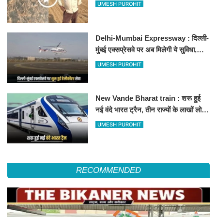
500-500 रुपए के नोट, वीडियो वायरल
UMESH PUROHIT
Delhi-Mumbai Expressway : दिल्ली-
मुंबई एक्सप्रेसवे पर अब मिलेगी ये सुविधा,
हेलीकॉप्टर सर्विस से तुरंत घायल पहुंचेगा
UMESH PUROHIT
हॉस्पिटल
New Vande Bharat train : शरू हुई
नई वंदे भारत ट्रैन, तीन राज्यों के लाखों लोगों
का सफर होगा आसान, देखें पूरा रूटमैप
UMESH PUROHIT
RECOMMENDED