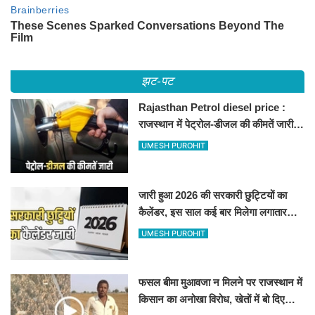
झट-पट
Rajasthan Petrol diesel price :
राजस्थान में पेट्रोल-डीजल की कीमतें जारी,
जानिए बीकानेर समेत पुरे प्रदेश में नए रेट
UMESH PUROHIT
जारी हुआ 2026 की सरकारी छुट्टियों का
कैलेंडर, इस साल कई बार मिलेगा लगातार
अवकाश, देखें
UMESH PUROHIT
फसल बीमा मुआवजा न मिलने पर राजस्थान में
किसान का अनोखा विरोध, खेतों में बो दिए