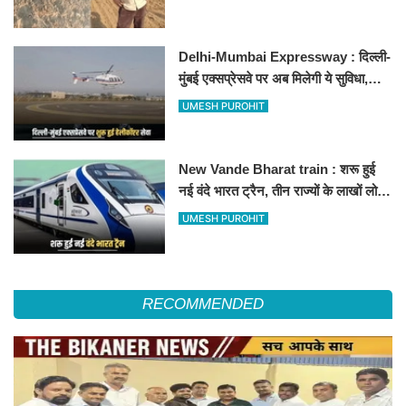
Delhi-Mumbai Expressway : दिल्ली-
मुंबई एक्सप्रेसवे पर अब मिलेगी ये सुविधा,
हेलीकॉप्टर सर्विस से तुरंत घायल पहुंचेगा
UMESH PUROHIT
हॉस्पिटल
New Vande Bharat train : शरू हुई
नई वंदे भारत ट्रैन, तीन राज्यों के लाखों लोगों
का सफर होगा आसान, देखें पूरा रूटमैप
UMESH PUROHIT
RECOMMENDED