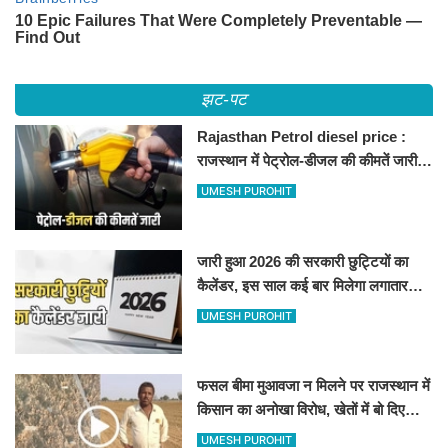
झट-पट
Rajasthan Petrol diesel price :
राजस्थान में पेट्रोल-डीजल की कीमतें जारी,
जानिए बीकानेर समेत पुरे प्रदेश में नए रेट
UMESH PUROHIT
जारी हुआ 2026 की सरकारी छुट्टियों का
कैलेंडर, इस साल कई बार मिलेगा लगातार
अवकाश, देखें
UMESH PUROHIT
फसल बीमा मुआवजा न मिलने पर राजस्थान में
किसान का अनोखा विरोध, खेतों में बो दिए
500-500 रुपए के नोट, वीडियो वायरल
UMESH PUROHIT