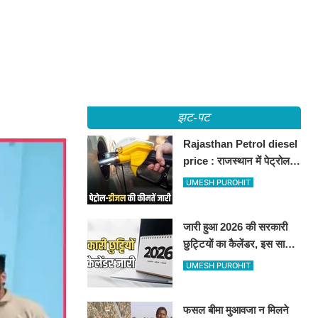
झट-पट
Rajasthan Petrol diesel
price : राजस्थान में पेट्रोल-
डीजल की कीमतें जारी, जानिए
UMESH PUROHIT
बीकानेर समेत पुरे प्रदेश में नए
रेट
जारी हुआ 2026 की सरकारी
छुट्टियों का कैलेंडर, इस साल
कई बार मिलेगा लगातार
UMESH PUROHIT
अवकाश, देखें
फसल बीमा मुआवजा न मिलने