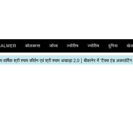
SALMER
कोलकात्ता
जॉब्स
ज्योतिष
ज्योतिष
दुनिया
खे