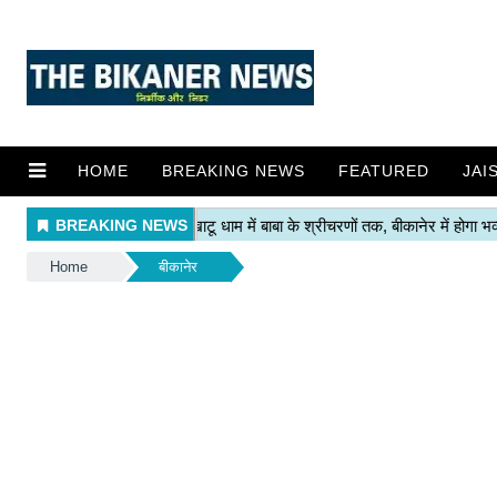
HOME
BREAKING NEWS
FEATURED
JAI
Home
बीकानेर