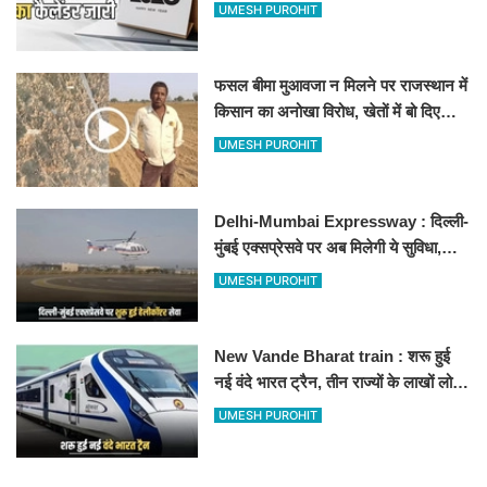
अवकाश, देखें
UMESH PUROHIT
फसल बीमा मुआवजा न मिलने पर राजस्थान में
किसान का अनोखा विरोध, खेतों में बो दिए
500-500 रुपए के नोट, वीडियो वायरल
UMESH PUROHIT
Delhi-Mumbai Expressway : दिल्ली-
मुंबई एक्सप्रेसवे पर अब मिलेगी ये सुविधा,
हेलीकॉप्टर सर्विस से तुरंत घायल पहुंचेगा
UMESH PUROHIT
हॉस्पिटल
New Vande Bharat train : शरू हुई
नई वंदे भारत ट्रैन, तीन राज्यों के लाखों लोगों
का सफर होगा आसान, देखें पूरा रूटमैप
UMESH PUROHIT