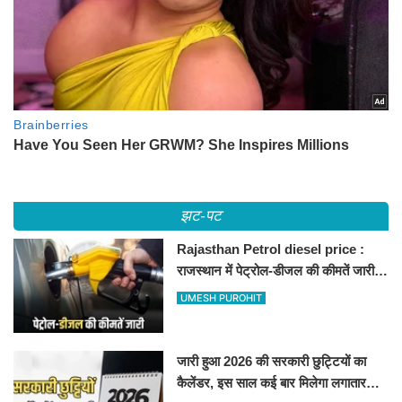
झट-पट
Rajasthan Petrol diesel price :
राजस्थान में पेट्रोल-डीजल की कीमतें जारी,
जानिए बीकानेर समेत पुरे प्रदेश में नए रेट
UMESH PUROHIT
जारी हुआ 2026 की सरकारी छुट्टियों का
कैलेंडर, इस साल कई बार मिलेगा लगातार