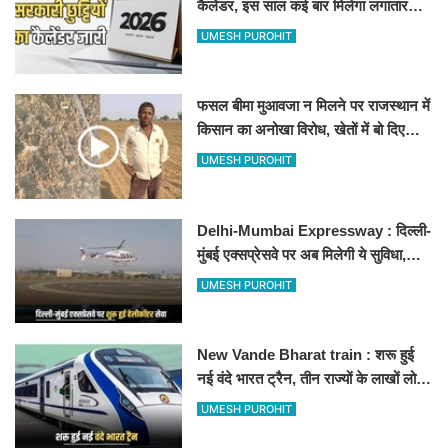
कैलेंडर, इस साल कई बार मिलेगा लगातार
अवकाश, देखें
UMESH PUROHIT
फसल बीमा मुआवजा न मिलने पर राजस्थान में
किसान का अनोखा विरोध, खेतों में बो दिए
500-500 रुपए के नोट, वीडियो वायरल
UMESH PUROHIT
Delhi-Mumbai Expressway : दिल्ली-
मुंबई एक्सप्रेसवे पर अब मिलेगी ये सुविधा,
हेलीकॉप्टर सर्विस से तुरंत घायल पहुंचेगा
UMESH PUROHIT
हॉस्पिटल
New Vande Bharat train : शरू हुई
नई वंदे भारत ट्रैन, तीन राज्यों के लाखों लोगों
का सफर होगा आसान, देखें पूरा रूटमैप
UMESH PUROHIT