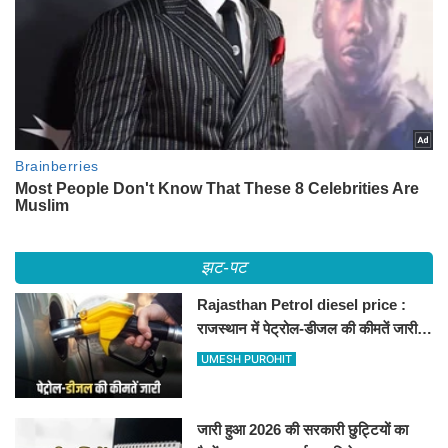
झट-पट
Rajasthan Petrol diesel price :
राजस्थान में पेट्रोल-डीजल की कीमतें जारी,
जानिए बीकानेर समेत पुरे प्रदेश में नए रेट
UMESH PUROHIT
जारी हुआ 2026 की सरकारी छुट्टियों का