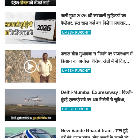
जारी हुआ 2026 की सरकारी छुट्टियों का
कैलेंडर, इस साल कई बार मिलेगा लगातार
अवकाश, देखें
UMESH PUROHIT
फसल बीमा मुआवजा न मिलने पर राजस्थान में
किसान का अनोखा विरोध, खेतों में बो दिए
500-500 रुपए के नोट, वीडियो वायरल
UMESH PUROHIT
Delhi-Mumbai Expressway : दिल्ली-
मुंबई एक्सप्रेसवे पर अब मिलेगी ये सुविधा,
हेलीकॉप्टर सर्विस से तुरंत घायल पहुंचेगा
UMESH PUROHIT
हॉस्पिटल
New Vande Bharat train : शरू हुई
नई वंदे भारत ट्रैन, तीन राज्यों के लाखों लोगों