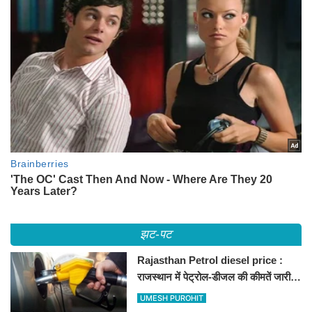
झट-पट
Rajasthan Petrol diesel price :
राजस्थान में पेट्रोल-डीजल की कीमतें जारी,
जानिए बीकानेर समेत पुरे प्रदेश में नए रेट
UMESH PUROHIT