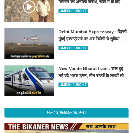
किसान का अनोखा विरोध, खेतों में बो दिए
500-500 रुपए के नोट, वीडियो वायरल
UMESH PUROHIT
Delhi-Mumbai Expressway : दिल्ली-
मुंबई एक्सप्रेसवे पर अब मिलेगी ये सुविधा,
हेलीकॉप्टर सर्विस से तुरंत घायल पहुंचेगा
UMESH PUROHIT
हॉस्पिटल
New Vande Bharat train : शरू हुई
नई वंदे भारत ट्रैन, तीन राज्यों के लाखों लोगों
का सफर होगा आसान, देखें पूरा रूटमैप
UMESH PUROHIT
RECOMMENDED