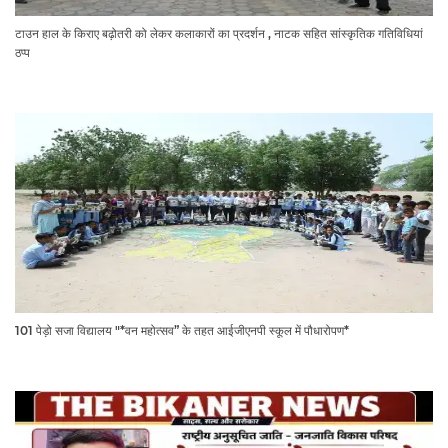
टाउन हाल के किराए बढ़ोतरी को लेकर कलाकारों का प्रदर्शन , नाटक सहित सांस्कृतिक गतिविधियां
ठप्प
101 पेड़ो सजा विद्यालय "*वन महोत्सव” के तहत आईजीएनपी स्कूल में पौधारोपण*