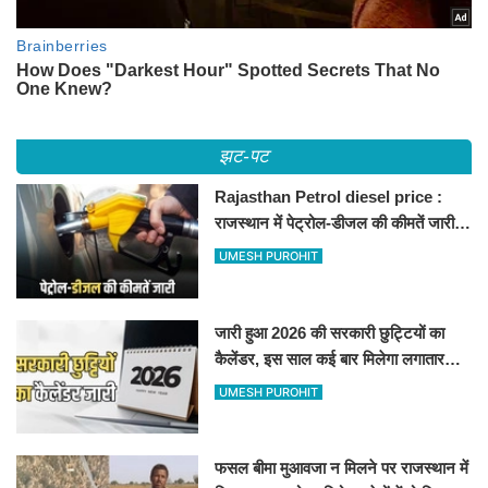
झट-पट
Rajasthan Petrol diesel price :
राजस्थान में पेट्रोल-डीजल की कीमतें जारी,
जानिए बीकानेर समेत पुरे प्रदेश में नए रेट
UMESH PUROHIT
जारी हुआ 2026 की सरकारी छुट्टियों का
कैलेंडर, इस साल कई बार मिलेगा लगातार
अवकाश, देखें
UMESH PUROHIT
फसल बीमा मुआवजा न मिलने पर राजस्थान में