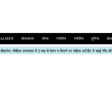
SALMER
कोलकात्ता
जॉब्स
ज्योतिष
ज्योतिष
दुनिया
खे