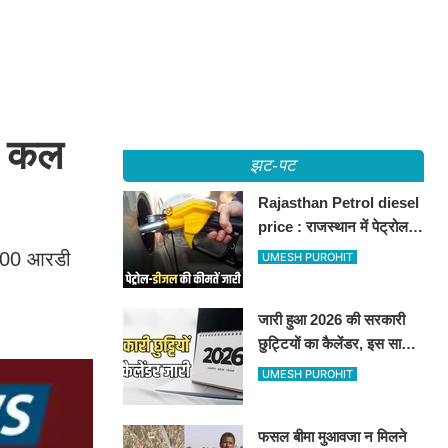
रा कल
झट-पट
Rajasthan Petrol diesel
price : राजस्थान में पेट्रोल-
डीजल की कीमतें जारी, जानिए
0-700 आरडी
UMESH PUROHIT
बीकानेर समेत पुरे प्रदेश में नए
रेट
जारी हुआ 2026 की सरकारी
छुट्टियों का कैलेंडर, इस साल
कई बार मिलेगा लगातार
UMESH PUROHIT
अवकाश, देखें
फसल बीमा मुआवजा न मिलने