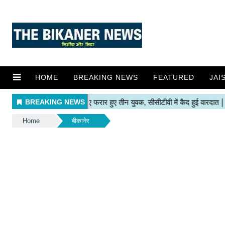
HOME
BREAKING NEWS
FEATURED
JAI
Home
बीकानेर