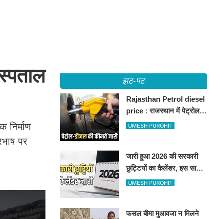
स्पताल
झट-पट
Rajasthan Petrol diesel
price : राजस्थान में पेट्रोल-
डीजल की कीमतें जारी, जानिए
क निर्माण
UMESH PUROHIT
बीकानेर समेत पुरे प्रदेश में नए
रभाष पर
रेट
जारी हुआ 2026 की सरकारी
छुट्टियों का कैलेंडर, इस साल
कई बार मिलेगा लगातार
UMESH PUROHIT
अवकाश, देखें
फसल बीमा मुआवजा न मिलने