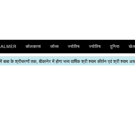
SALMER
कोलकात्ता
जॉब्स
ज्योतिष
ज्योतिष
दुनिया
खे