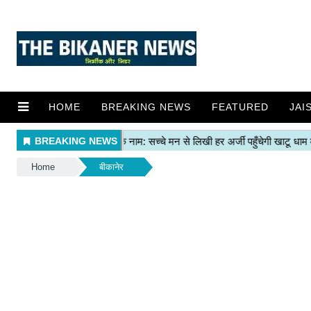
HOME
BREAKING NEWS
FEATURED
JAI
Home
बीकानेर