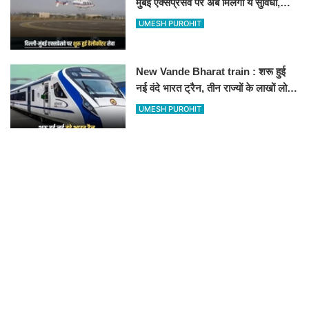
मुंबई एक्सप्रेसवे पर अब मिलेगी ये सुविधा,
हेलीकॉप्टर सर्विस से तुरंत घायल पहुंचेगा
UMESH PUROHIT
हॉस्पिटल
New Vande Bharat train : शरू हुई
नई वंदे भारत ट्रैन, तीन राज्यों के लाखों लोगों
का सफर होगा आसान, देखें पूरा रूटमैप
UMESH PUROHIT
RECOMMENDED