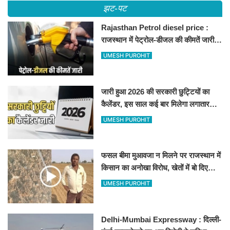
झट-पट
Rajasthan Petrol diesel price :
राजस्थान में पेट्रोल-डीजल की कीमतें जारी,
जानिए बीकानेर समेत पुरे प्रदेश में नए रेट
UMESH PUROHIT
जारी हुआ 2026 की सरकारी छुट्टियों का
कैलेंडर, इस साल कई बार मिलेगा लगातार
अवकाश, देखें
UMESH PUROHIT
फसल बीमा मुआवजा न मिलने पर राजस्थान में
किसान का अनोखा विरोध, खेतों में बो दिए
500-500 रुपए के नोट, वीडियो वायरल
UMESH PUROHIT
Delhi-Mumbai Expressway : दिल्ली-