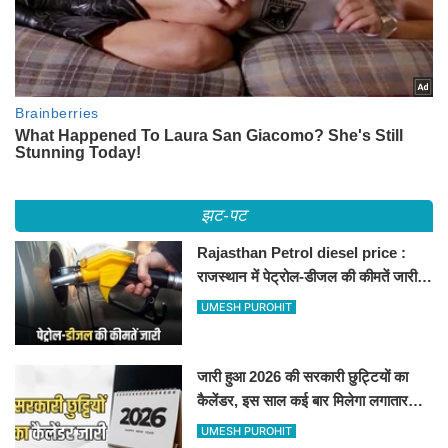
झट-पट
Rajasthan Petrol diesel price :
राजस्थान में पेट्रोल-डीजल की कीमतें जारी,
जानिए बीकानेर समेत पुरे प्रदेश में नए रेट
UMESH PUROHIT
जारी हुआ 2026 की सरकारी छुट्टियों का
कैलेंडर, इस साल कई बार मिलेगा लगातार
अवकाश, देखें
UMESH PUROHIT