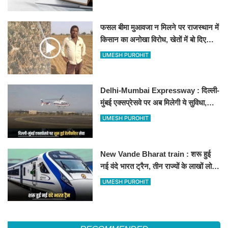
फसल बीमा मुआवजा न मिलने पर राजस्थान में
किसान का अनोखा विरोध, खेतों में बो दिए
500-500 रुपए के नोट, वीडियो वायरल
UMESH PUROHIT
Delhi-Mumbai Expressway : दिल्ली-
मुंबई एक्सप्रेसवे पर अब मिलेगी ये सुविधा,
हेलीकॉप्टर सर्विस से तुरंत घायल पहुंचेगा
UMESH PUROHIT
हॉस्पिटल
New Vande Bharat train : शरू हुई
नई वंदे भारत ट्रैन, तीन राज्यों के लाखों लोगों
का सफर होगा आसान, देखें पूरा रूटमैप
UMESH PUROHIT