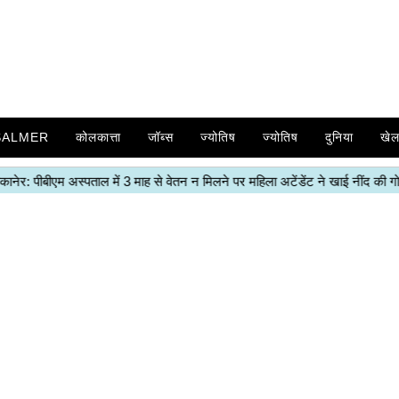
SALMER
कोलकात्ता
जॉब्स
ज्योतिष
ज्योतिष
दुनिया
खे