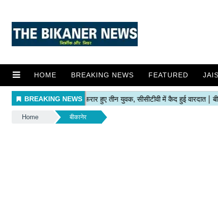
HOME
BREAKING NEWS
FEATURED
JAI
Home
बीकानेर