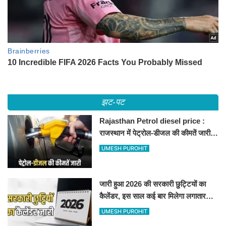
झट-पट
Rajasthan Petrol diesel price :
राजस्थान में पेट्रोल-डीजल की कीमतें जारी,
जानिए बीकानेर समेत पुरे प्रदेश में नए रेट
UMESH PUROHIT
जारी हुआ 2026 की सरकारी छुट्टियों का
कैलेंडर, इस साल कई बार मिलेगा लगातार
अवकाश, देखें
UMESH PUROHIT