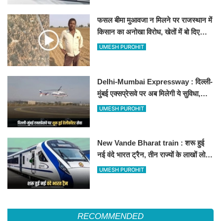
फसल बीमा मुआवजा न मिलने पर राजस्थान में
किसान का अनोखा विरोध, खेतों में बो दिए
500-500 रुपए के नोट, वीडियो वायरल
UMESH PUROHIT
Delhi-Mumbai Expressway : दिल्ली-
मुंबई एक्सप्रेसवे पर अब मिलेगी ये सुविधा,
हेलीकॉप्टर सर्विस से तुरंत घायल पहुंचेगा
UMESH PUROHIT
हॉस्पिटल
New Vande Bharat train : शरू हुई
नई वंदे भारत ट्रैन, तीन राज्यों के लाखों लोगों
का सफर होगा आसान, देखें पूरा रूटमैप
UMESH PUROHIT
RECOMMENDED