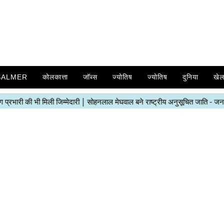
SALMER
कोलकात्ता
जॉब्स
ज्योतिष
ज्योतिष
दुनिया
खे