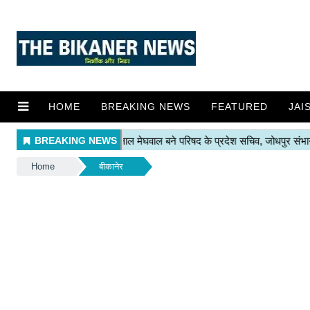
HOME
BREAKING NEWS
FEATURED
JAI
Home
बीकानेर