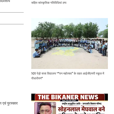
 दिवसीय
सहित सांस्कृतिक गतिविधियां ठप्प
101 पेड़ो सजा विद्यालय "*वन महोत्सव” के तहत आईजीएनपी स्कूल में
पौधारोपण*
 एवं पुरस्कार