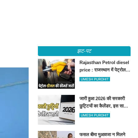
झट-पट
Rajasthan Petrol diesel
price : राजस्थान में पेट्रोल-
डीजल की कीमतें जारी, जानिए
UMESH PUROHIT
बीकानेर समेत पुरे प्रदेश में नए
रेट
जारी हुआ 2026 की सरकारी
छुट्टियों का कैलेंडर, इस साल
कई बार मिलेगा लगातार
UMESH PUROHIT
अवकाश, देखें
फसल बीमा मुआवजा न मिलने